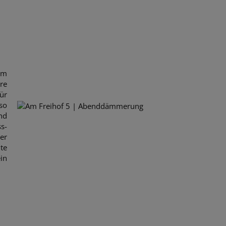
em
re
ür
so
nd
s-
er
te
in