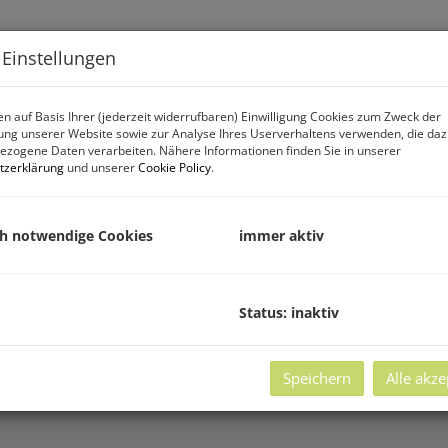
Projekt
Lage
Eigentumswohnun
 Einstellungen
n auf Basis Ihrer (jederzeit widerrufbaren) Einwilligung Cookies zum Zweck der
ng unserer Website sowie zur Analyse Ihres Userverhaltens verwenden, die da
zogene Daten verarbeiten. Nähere Informationen finden Sie in unserer
tzerklärung
und unserer
Cookie Policy
.
ch notwendige Cookies
immer aktiv
Status: inaktiv
DAS PROJEKT
Speichern
Alle akze