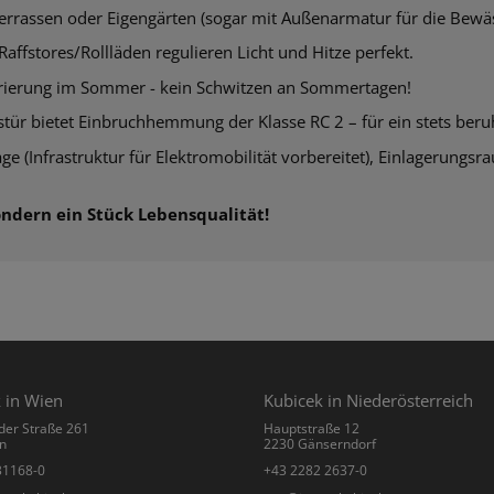
Terrassen oder Eigengärten (sogar mit
Außenarmatur für die Bewäs
affstores/Rollläden regulieren Licht und Hitze perfekt.
ierung im Sommer - kein Schwitzen an Sommertagen!
gstür bietet Einbruchhemmung der
Klasse RC 2 – für ein stets ber
ge (Infrastruktur für
Elektromobilität vorbereitet)
, Einlagerungsr
ondern ein Stück Lebensqualität!
 in Wien
Kubicek in Niederösterreich
der Straße 261
Hauptstraße 12
n
2230 Gänserndorf
31168-0
+43 2282 2637-0