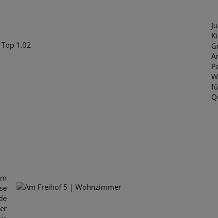
J
K
G
A
P
W
f
Q
um
se
de
er