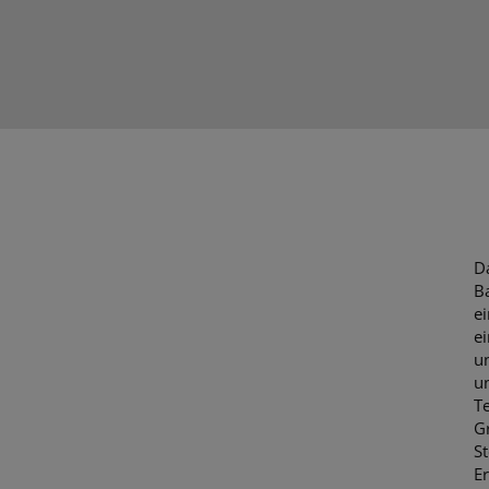
D
B
e
e
u
u
T
G
S
E