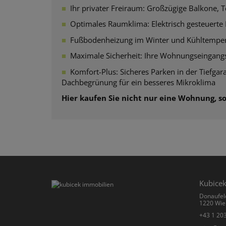
■
Ihr privater Freiraum: Großzügige Balkone, 
■
Optimales Raumklima: Elektrisch gesteuerte R
■
Fußbodenheizung im Winter und Kühltemper
■
Maximale Sicherheit: Ihre Wohnungseingan
■
Komfort-Plus: Sicheres Parken in der Tiefgara
Dachbegrünung für ein besseres Mikroklima
Hier kaufen Sie nicht nur eine Wohnung, s
Kubicek
Donaufel
1220 Wie
+43 1 20