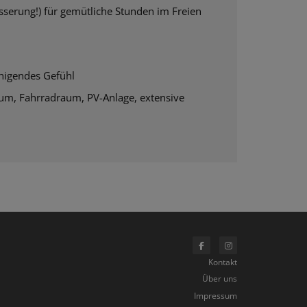
serung!) für gemütliche Stunden im Freien
uhigendes Gefühl
aum, Fahrradraum, PV-Anlage, extensive
Kontakt
Über uns
Impressum