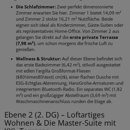
Die Schlafzimmer:
Zwei perfekt dimensionierte
Zimmer erwarten Sie hier. Zimmer 1 bietet 14,09 m²
und Zimmer 2 stolze 16,21 m² Nutzfläche. Beide
eignen sich ideal als Kinderzimmer, Gäste-Suiten oder
als repräsentatives Home-Office. Von Zimmer 2 aus
gelangen Sie direkt auf die
erste private Terrasse
(7,98 m²)
, um schon morgens die frische Luft zu
genießen.
Wellness & Struktur:
Auf dieser Ebene befindet sich
das erste Badezimmer (6,42 m²), stilvoll ausgestattet
mit edlen l'argilla Großformat-Fliesen
($80\times80\text{ cm}$), einer flachen Dusche mit
ESG-Echtglas-Abtrennung, HansGrohe-Armaturen und
integriertem Bluetooth-Radio. Ein separates WC (1,82
m²) und ein großzügiger Abstellraum (3,69 m²) mit
Waschmaschinenanschluss runden die Etage ab.
Ebene 2 (2. DG) – Loftartiges
Wohnen & Die Master-Suite mit