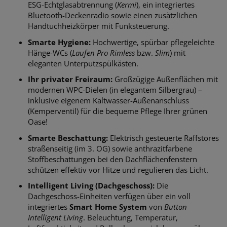
ESG-Echtglasabtrennung (
Kermi
), ein integriertes
Bluetooth-Deckenradio sowie einen zusätzlichen
Handtuchheizkörper mit Funksteuerung.
Smarte Hygiene:
Hochwertige, spürbar pflegeleichte
Hänge-WCs (
Laufen Pro Rimless
bzw.
Slim
) mit
eleganten Unterputzspülkästen.
Ihr privater Freiraum:
Großzügige Außenflächen mit
modernen WPC-Dielen (in elegantem Silbergrau) –
inklusive eigenem Kaltwasser-Außenanschluss
(Kemperventil) für die bequeme Pflege Ihrer grünen
Oase!
Smarte Beschattung:
Elektrisch gesteuerte Raffstores
straßenseitig (im 3. OG) sowie anthrazitfarbene
Stoffbeschattungen bei den Dachflächenfenstern
schützen effektiv vor Hitze und regulieren das Licht.
Intelligent Living (Dachgeschoss):
Die
Dachgeschoss-Einheiten verfügen über ein voll
integriertes
Smart Home System
von
Button
Intelligent Living
. Beleuchtung, Temperatur,