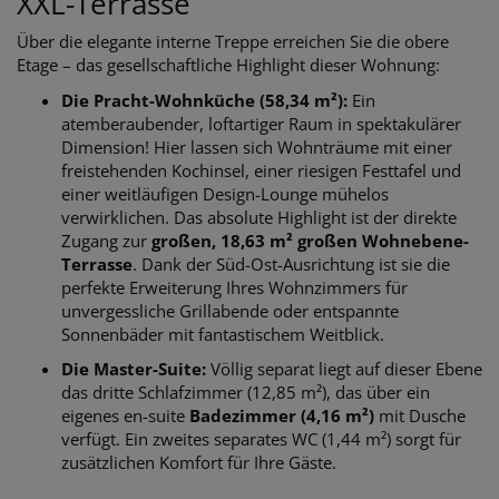
XXL-Terrasse
Über die elegante interne Treppe erreichen Sie die obere
Etage – das gesellschaftliche Highlight dieser Wohnung:
Die Pracht-Wohnküche (58,34 m²):
Ein
atemberaubender, loftartiger Raum in spektakulärer
Dimension! Hier lassen sich Wohnträume mit einer
freistehenden Kochinsel, einer riesigen Festtafel und
einer weitläufigen Design-Lounge mühelos
verwirklichen. Das absolute Highlight ist der direkte
Zugang zur
großen, 18,63 m² großen Wohnebene-
Terrasse
. Dank der Süd-Ost-Ausrichtung ist sie die
perfekte Erweiterung Ihres Wohnzimmers für
unvergessliche Grillabende oder entspannte
Sonnenbäder mit fantastischem Weitblick.
Die Master-Suite:
Völlig separat liegt auf dieser Ebene
das dritte Schlafzimmer (12,85 m²), das über ein
eigenes en-suite
Badezimmer (4,16 m²)
mit Dusche
verfügt. Ein zweites separates WC (1,44 m²) sorgt für
zusätzlichen Komfort für Ihre Gäste.