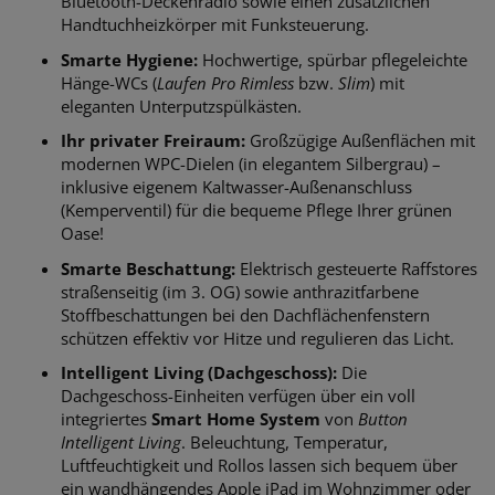
Bluetooth-Deckenradio sowie einen zusätzlichen
Handtuchheizkörper mit Funksteuerung.
Smarte Hygiene:
Hochwertige, spürbar pflegeleichte
Hänge-WCs (
Laufen Pro Rimless
bzw.
Slim
) mit
eleganten Unterputzspülkästen.
Ihr privater Freiraum:
Großzügige Außenflächen mit
modernen WPC-Dielen (in elegantem Silbergrau) –
inklusive eigenem Kaltwasser-Außenanschluss
(Kemperventil) für die bequeme Pflege Ihrer grünen
Oase!
Smarte Beschattung:
Elektrisch gesteuerte Raffstores
straßenseitig (im 3. OG) sowie anthrazitfarbene
Stoffbeschattungen bei den Dachflächenfenstern
schützen effektiv vor Hitze und regulieren das Licht.
Intelligent Living (Dachgeschoss):
Die
Dachgeschoss-Einheiten verfügen über ein voll
integriertes
Smart Home System
von
Button
Intelligent Living
. Beleuchtung, Temperatur,
Luftfeuchtigkeit und Rollos lassen sich bequem über
ein wandhängendes Apple iPad im Wohnzimmer oder