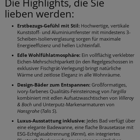
Die Highlights, die Sie
lieben werden:
Erstbezugs-Gefühl mit Stil:
Hochwertige, vertikale
Kunststoff- und Aluminiumfenster mit mindestens 3-
Scheiben-Isolierverglasung sorgen für maximale
Energieeffizienz und hellen Lichteinfall.
Edle Wohlfühlatmosphäre:
Ein vollflächig verklebter
Eichen-Mehrschichtparkett (in den Regelgeschossen in
exklusiver Fischgrät-Verlegung) bringt natürliche
Wärme und zeitlose Eleganz in alle Wohnräume.
Design-Bäder zum Entspannen:
Großformatiges,
ivory-farbenes Qualitäts-Feinsteinzeug von
l'argilla
kombiniert mit edlen Aufsatzwaschtischen von
Villeroy
& Boch
und Unterputz-Markenarmaturen von
Hansgrohe
(
Talis S
).
Luxus-Ausstattung inklusive:
Jedes Bad verfügt über
eine elegante Badewanne, eine flache Brausetasse mit
ESG-Echtglasabtrennung (
Kermi
), ein integriertes