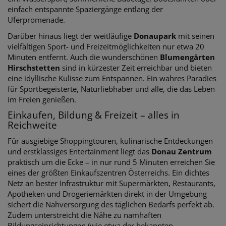
einfach entspannte Spaziergänge entlang der
Uferpromenade.
Darüber hinaus liegt der weitläufige
Donaupark
mit seinen
vielfältigen Sport- und Freizeitmöglichkeiten nur etwa 20
Minuten entfernt. Auch die wunderschönen
Blumengärten
Hirschstetten
sind in kürzester Zeit erreichbar und bieten
eine idyllische Kulisse zum Entspannen. Ein wahres Paradies
für Sportbegeisterte, Naturliebhaber und alle, die das Leben
im Freien genießen.
Einkaufen, Bildung & Freizeit – alles in
Reichweite
Für ausgiebige Shoppingtouren, kulinarische Entdeckungen
und erstklassiges Entertainment liegt das
Donau Zentrum
praktisch um die Ecke – in nur rund 5 Minuten erreichen Sie
eines der größten Einkaufszentren Österreichs. Ein dichtes
Netz an bester Infrastruktur mit Supermärkten, Restaurants,
Apotheken und Drogeriemärkten direkt in der Umgebung
sichert die Nahversorgung des täglichen Bedarfs perfekt ab.
Zudem unterstreicht die Nähe zu namhaften
Bildungseinrichtungen (wie etwa der bekannten