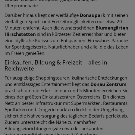
Uferpromenade.
Darüber hinaus liegt der weitläufige
Donaupark
mit seinen
vielfältigen Sport- und Freizeitmöglichkeiten nur etwa 20
Minuten entfernt. Auch die wunderschönen
Blumengärten
Hirschstetten
sind in kürzester Zeit erreichbar und bieten
eine idyllische Kulisse zum Entspannen. Ein wahres Paradies
für Sportbegeisterte, Naturliebhaber und alle, die das Leben
im Freien genießen.
Einkaufen, Bildung & Freizeit – alles in
Reichweite
Für ausgiebige Shoppingtouren, kulinarische Entdeckungen
und erstklassiges Entertainment liegt das
Donau Zentrum
praktisch um die Ecke – in nur rund 5 Minuten erreichen Sie
eines der größten Einkaufszentren Österreichs. Ein dichtes
Netz an bester Infrastruktur mit Supermärkten, Restaurants,
Apotheken und Drogeriemärkten direkt in der Umgebung
sichert die Nahversorgung des täglichen Bedarfs perfekt ab.
Zudem unterstreicht die Nähe zu namhaften
Bildungseinrichtungen (wie etwa der bekannten
Veterinärmedizinischen Universität) die hohe