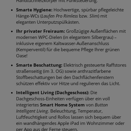
Handtuchheizkörper mit Funksteuerung.
Smarte Hygiene:
Hochwertige, spürbar pflegeleichte
Hänge-WCs (
Laufen Pro Rimless
bzw.
Slim
) mit
eleganten Unterputzspülkästen.
Ihr privater Freiraum:
Großzügige Außenflächen mit
modernen WPC-Dielen (in elegantem Silbergrau) –
inklusive eigenem Kaltwasser-Außenanschluss
(Kemperventil) für die bequeme Pflege Ihrer grünen
Oase!
Smarte Beschattung:
Elektrisch gesteuerte Raffstores
straßenseitig (im 3. OG) sowie anthrazitfarbene
Stoffbeschattungen bei den Dachflächenfenstern
schützen effektiv vor Hitze und regulieren das Licht.
Intelligent Living (Dachgeschoss):
Die
Dachgeschoss-Einheiten verfügen über ein voll
integriertes
Smart Home System
von
Button
Intelligent Living
. Beleuchtung, Temperatur,
Luftfeuchtigkeit und Rollos lassen sich bequem über
ein wandhängendes Apple iPad im Wohnzimmer oder
per App aus der Ferne steuern.