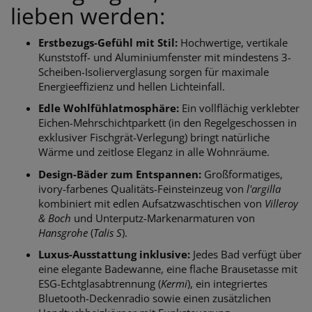
lieben werden:
Erstbezugs-Gefühl mit Stil:
Hochwertige, vertikale
Kunststoff- und Aluminiumfenster mit mindestens 3-
Scheiben-Isolierverglasung sorgen für maximale
Energieeffizienz und hellen Lichteinfall.
Edle Wohlfühlatmosphäre:
Ein vollflächig verklebter
Eichen-Mehrschichtparkett (in den Regelgeschossen in
exklusiver Fischgrät-Verlegung) bringt natürliche
Wärme und zeitlose Eleganz in alle Wohnräume.
Design-Bäder zum Entspannen:
Großformatiges,
ivory-farbenes Qualitäts-Feinsteinzeug von
l'argilla
kombiniert mit edlen Aufsatzwaschtischen von
Villeroy
& Boch
und Unterputz-Markenarmaturen von
Hansgrohe
(
Talis S
).
Luxus-Ausstattung inklusive:
Jedes Bad verfügt über
eine elegante Badewanne, eine flache Brausetasse mit
ESG-Echtglasabtrennung (
Kermi
), ein integriertes
Bluetooth-Deckenradio sowie einen zusätzlichen