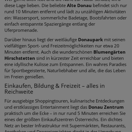
diese Lage lieben. Die beliebte
Alte Donau
befindet sich nur
rund 10 Minuten entfernt und lädt zu unzähligen Aktivitäten
ein: Wassersport, sommerliche Badetage, Bootsfahrten oder
einfach entspannte Spaziergänge entlang der
Uferpromenade.
Darüber hinaus liegt der weitläufige
Donaupark
mit seinen
vielfältigen Sport- und Freizeitmöglichkeiten nur etwa 20
Minuten entfernt. Auch die wunderschönen
Blumengärten
Hirschstetten
sind in kürzester Zeit erreichbar und bieten
eine idyllische Kulisse zum Entspannen. Ein wahres Paradies
für Sportbegeisterte, Naturliebhaber und alle, die das Leben
im Freien genießen.
Einkaufen, Bildung & Freizeit – alles in
Reichweite
Für ausgiebige Shoppingtouren, kulinarische Entdeckungen
und erstklassiges Entertainment liegt das
Donau Zentrum
praktisch um die Ecke – in nur rund 5 Minuten erreichen Sie
eines der größten Einkaufszentren Österreichs. Ein dichtes
Netz an bester Infrastruktur mit Supermärkten, Restaurants,
Apotheken und Drogeriemärkten direkt in der Umgebung