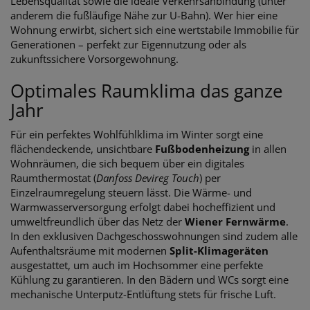
Lebensqualität sowie die ideale Verkehrsanbindung (unter
anderem die fußläufige Nähe zur U-Bahn). Wer hier eine
Wohnung erwirbt, sichert sich eine wertstabile Immobilie für
Generationen – perfekt zur Eigennutzung oder als
zukunftssichere Vorsorgewohnung.
Optimales Raumklima das ganze
Jahr
Für ein perfektes Wohlfühlklima im Winter sorgt eine
flächendeckende, unsichtbare
Fußbodenheizung
in allen
Wohnräumen, die sich bequem über ein digitales
Raumthermostat (
Danfoss Devireg Touch
) per
Einzelraumregelung steuern lässt. Die Wärme- und
Warmwasserversorgung erfolgt dabei hocheffizient und
umweltfreundlich über das Netz der
Wiener Fernwärme
.
In den exklusiven Dachgeschosswohnungen sind zudem alle
Aufenthaltsräume mit modernen
Split-Klimageräten
ausgestattet, um auch im Hochsommer eine perfekte
Kühlung zu garantieren. In den Bädern und WCs sorgt eine
mechanische Unterputz-Entlüftung stets für frische Luft.