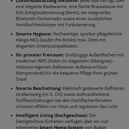
Luxus-Ausstattung inklusive:
Jedes Bad verfügt über
eine elegante Badewanne, eine flache Brausetasse mit
ESG-Echtglasabtrennung (
Kermi
), ein integriertes
Bluetooth-Deckenradio sowie einen zusätzlichen
Handtuchheizkörper mit Funksteuerung.
Smarte Hygiene:
Hochwertige, spürbar pflegeleichte
Hänge-WCs (
Laufen Pro Rimless
bzw.
Slim
) mit
eleganten Unterputzspülkästen.
Ihr privater Freiraum:
Großzügige Außenflächen mit
modernen WPC-Dielen (in elegantem Silbergrau) –
inklusive eigenem Kaltwasser-Außenanschluss
(Kemperventil) für die bequeme Pflege Ihrer grünen
Oase!
Smarte Beschattung:
Elektrisch gesteuerte Raffstores
straßenseitig (im 3. OG) sowie anthrazitfarbene
Stoffbeschattungen bei den Dachflächenfenstern
schützen effektiv vor Hitze und regulieren das Licht.
Intelligent Living (Dachgeschoss):
Die
Dachgeschoss-Einheiten verfügen über ein voll
integriertes
Smart Home System
von
Button