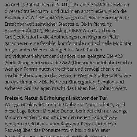
an drei U-Bahn-Linien (U6, U1, U2), an die S-Bahn sowie an
diverse Straßenbahn- und Buslinien anschließen. Auch die
Buslinien 22A, 24A und 31A sorgen für eine hervorragende
Erreichbarkeit sämtlicher Stadtteile. Ob in Richtung
Aspernstraße (U2), Neuessling / IKEA Wien Nord oder
Großjedlersdorf – die Anbindungen am Kagraner Platz
garantieren eine flexible, komfortable und schnelle Mobilität
im gesamten Wiener Stadtgebiet. Auch für den
Individualverkehr ist der Standort ideal gelegen: Die A23
(Südosttangente) sowie die A22 (Donauuferautobahn) sind in
wenigen Fahrminuten erreichbar und ermöglichen eine
rasche Anbindung an das gesamte Wiener Stadtgebiet sowie
an das Umland. >Die Nähe zu Kindergärten, Schulen und
sicheren Grünanlagen macht das Leben hier unbeschwert.
Freizeit, Natur & Erholung direkt vor der Tür
Wer gerne aktiv lebt und die Nähe zur Natur schätzt, wird
diese Lage lieben. Die Alte Donau befindet sich nur wenige
Minuten entfernt und ist über den neuen Radhighway
bequem erreichbar – vom Kagraner Platz führt dieser
Radweg über das Donauzentrum bis in die Wiener
Innenstadt. Hier warten unzählige Möglichkeiten: