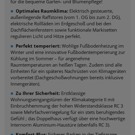
für die bequeme Garten- und Blumenpflege!
■
Optimales Raumklima:
Elektrisch gesteuerte,
außenliegende Raffstores (vom 1. OG bis zum 2. DG),
elektrische Rollläden im Erdgeschoß und bei den
Dachflächenfenstern sowie funktionale Markisetten
regulieren Licht und Hitze perfekt.
■
Perfekt temperiert:
Wohlige Fußbodenheizung im
Winter und eine innovative Fußbodentemperierung zur
Kühlung im Sommer – für angenehme
Raumtemperaturen an heißen Tagen. Zudem sind alle
Einheiten für ein späteres Nachrüsten von Klimageräten
vorbereitet (Dachgeschoßwohnungen bereits inklusive
Innengeräten).
■
Zu Ihrer Sicherheit:
Erstklassige
Wohnungseingangstüren der Klimakategorie II mit
Einbruchhemmung der hohen Widerstandsklasse RC 3
sowie Mehrfachverriegelung für ein stets beruhigendes
Gefühl ; das Doppelhaus verfügt über eine hochwertige
Internorm Aluminium-Haustüre (ebenfalls RC 3).
■
Komfort-Plus:
Sicheres Parken in der Tiefgarage