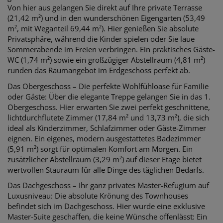
Von hier aus gelangen Sie direkt auf Ihre private Terrasse
(21,42 m²) und in den wunderschönen Eigengarten (53,49
m², mit Weganteil 69,44 m²). Hier genießen Sie absolute
Privatsphäre, während die Kinder spielen oder Sie laue
Sommerabende im Freien verbringen. Ein praktisches Gäste-
WC (1,74 m²) sowie ein großzügiger Abstellraum (4,81 m²)
runden das Raumangebot im Erdgeschoss perfekt ab.
Das Obergeschoss – Die perfekte Wohlfühloase für Familie
oder Gäste: Über die elegante Treppe gelangen Sie in das 1.
Obergeschoss. Hier erwarten Sie zwei perfekt geschnittene,
lichtdurchflutete Zimmer (17,84 m² und 13,73 m²), die sich
ideal als Kinderzimmer, Schlafzimmer oder Gäste-Zimmer
eignen. Ein eigenes, modern ausgestattetes Badezimmer
(5,91 m²) sorgt für optimalen Komfort am Morgen. Ein
zusätzlicher Abstellraum (3,29 m²) auf dieser Etage bietet
wertvollen Stauraum für alle Dinge des täglichen Bedarfs.
Das Dachgeschoss – Ihr ganz privates Master-Refugium auf
Luxusniveau: Die absolute Krönung des Townhouses
befindet sich im Dachgeschoss. Hier wurde eine exklusive
Master-Suite geschaffen, die keine Wünsche offenlässt: Ein