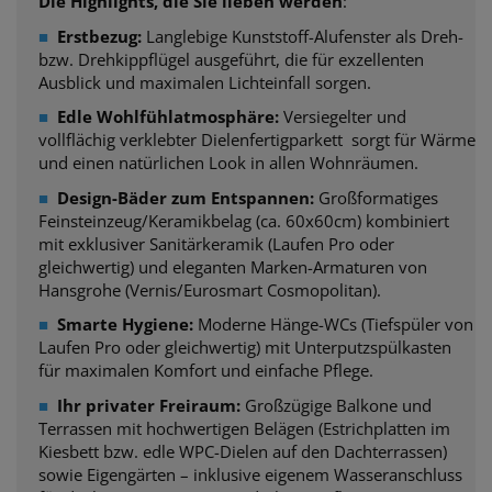
Die Highlights, die Sie lieben werden
:
■
Erstbezug:
Langlebige Kunststoff-Alufenster als Dreh-
bzw. Drehkippflügel ausgeführt, die für exzellenten
Ausblick und maximalen Lichteinfall sorgen.
■
Edle Wohlfühlatmosphäre:
Versiegelter und
vollflächig verklebter Dielenfertigparkett sorgt für Wärme
und einen natürlichen Look in allen Wohnräumen.
■
Design-Bäder zum Entspannen:
Großformatiges
Feinsteinzeug/Keramikbelag (ca. 60x60cm) kombiniert
mit exklusiver Sanitärkeramik (Laufen Pro oder
gleichwertig) und eleganten Marken-Armaturen von
Hansgrohe (Vernis/Eurosmart Cosmopolitan).
■
Smarte Hygiene:
Moderne Hänge-WCs (Tiefspüler von
Laufen Pro oder gleichwertig) mit Unterputzspülkasten
für maximalen Komfort und einfache Pflege.
■
Ihr privater Freiraum:
Großzügige Balkone und
Terrassen mit hochwertigen Belägen (Estrichplatten im
Kiesbett bzw. edle WPC-Dielen auf den Dachterrassen)
sowie Eigengärten – inklusive eigenem Wasseranschluss