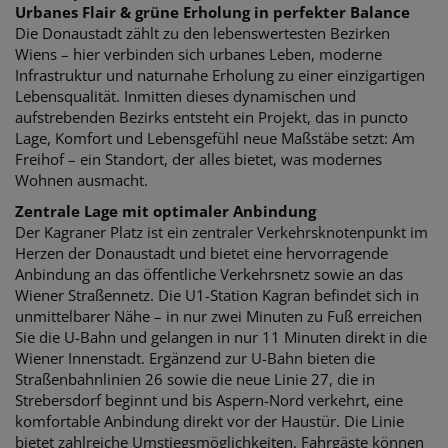
Urbanes Flair & grüne Erholung in perfekter Balance
Die Donaustadt zählt zu den lebenswertesten Bezirken
Wiens – hier verbinden sich urbanes Leben, moderne
Infrastruktur und naturnahe Erholung zu einer einzigartigen
Lebensqualität. Inmitten dieses dynamischen und
aufstrebenden Bezirks entsteht ein Projekt, das in puncto
Lage, Komfort und Lebensgefühl neue Maßstäbe setzt: Am
Freihof – ein Standort, der alles bietet, was modernes
Wohnen ausmacht.
Zentrale Lage mit optimaler Anbindung
Der Kagraner Platz ist ein zentraler Verkehrsknotenpunkt im
Herzen der Donaustadt und bietet eine hervorragende
Anbindung an das öffentliche Verkehrsnetz sowie an das
Wiener Straßennetz. Die U1-Station Kagran befindet sich in
unmittelbarer Nähe – in nur zwei Minuten zu Fuß erreichen
Sie die U-Bahn und gelangen in nur 11 Minuten direkt in die
Wiener Innenstadt. Ergänzend zur U-Bahn bieten die
Straßenbahnlinien 26 sowie die neue Linie 27, die in
Strebersdorf beginnt und bis Aspern-Nord verkehrt, eine
komfortable Anbindung direkt vor der Haustür. Die Linie
bietet zahlreiche Umstiegsmöglichkeiten. Fahrgäste können