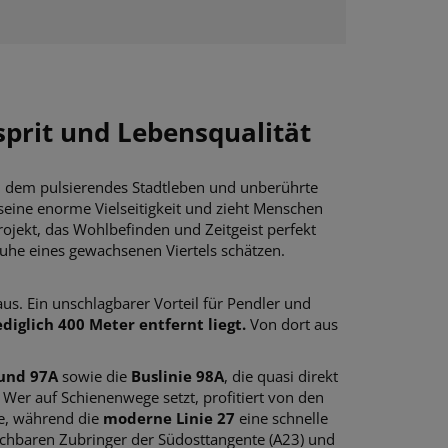
prit und Lebensqualität
n dem pulsierendes Stadtleben und unberührte
seine enorme Vielseitigkeit und zieht Menschen
jekt, das Wohlbefinden und Zeitgeist perfekt
e Ruhe eines gewachsenen Viertels schätzen.
us. Ein unschlagbarer Vorteil für Pendler und
diglich 400 Meter entfernt liegt.
Von dort aus
 und 97A
sowie die
Buslinie 98A
, die quasi direkt
. Wer auf Schienenwege setzt, profitiert von den
ße, während die
moderne Linie 27
eine schnelle
ichbaren Zubringer der Südosttangente (A23) und