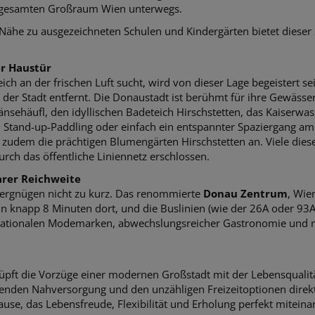
im gesamten Großraum Wien unterwegs.
he zu ausgezeichneten Schulen und Kindergärten bietet dieser S
er Haustür
ich an der frischen Luft sucht, wird von dieser Lage begeistert se
der Stadt entfernt.
Die Donaustadt ist berühmt für ihre Gewässer u
änsehäufl, den idyllischen Badeteich Hirschstetten, das Kaiserwas
tand-up-Paddling oder einfach ein entspannter Spaziergang am W
zudem die prächtigen Blumengärten Hirschstetten an. Viele diese
rch das öffentliche Liniennetz erschlossen.
arer Reichweite
ergnügen nicht zu kurz. Das renommierte
Donau Zentrum
, Wie
e in knapp 8 Minuten dort, und die Buslinien (wie der 26A oder 93A
ernationalen Modemarken, abwechslungsreicher Gastronomie und
üpft die Vorzüge einer modernen Großstadt mit der Lebensqualit
genden Nahversorgung und den unzähligen Freizeitoptionen direkt 
use, das Lebensfreude, Flexibilität und Erholung perfekt miteinan