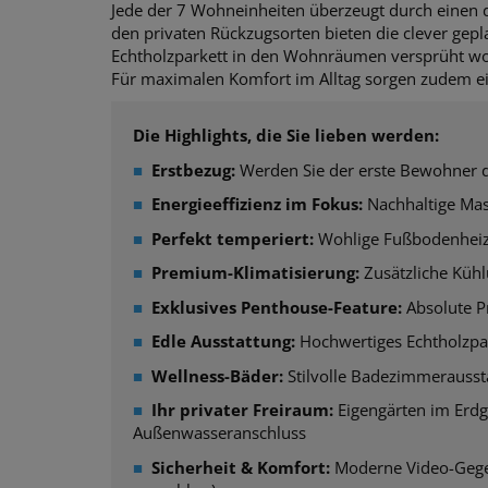
Jede der 7 Wohneinheiten überzeugt durch einen
den privaten Rückzugsorten bieten die clever gepla
Echtholzparkett in den Wohnräumen versprüht wo
Für maximalen Komfort im Alltag sorgen zudem ein
Die Highlights, die Sie lieben werden:
■
Erstbezug:
Werden Sie der erste Bewohner di
■
Energieeffizienz im Fokus:
Nachhaltige Mas
■
Perfekt temperiert:
Wohlige Fußbodenheizu
■
Premium-Klimatisierung:
Zusätzliche Kühl
■
Exklusives Penthouse-Feature:
Absolute Pr
■
Edle Ausstattung:
Hochwertiges Echtholzpar
■
Wellness-Bäder:
Stilvolle Badezimmerauss
■
Ihr privater Freiraum:
Eigengärten im Erdg
Außenwasseranschluss
■
Sicherheit & Komfort:
Moderne Video-Gegen