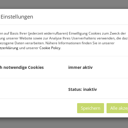
Projekt
Lage
Eigentumswohnun
 Einstellungen
n auf Basis Ihrer (jederzeit widerrufbaren) Einwilligung Cookies zum Zweck der
ng unserer Website sowie zur Analyse Ihres Userverhaltens verwenden, die da
zogene Daten verarbeiten. Nähere Informationen finden Sie in unserer
tzerklärung
und unserer
Cookie Policy
.
ch notwendige Cookies
immer aktiv
Status: inaktiv
Speichern
Alle akze