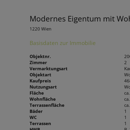
Modernes Eigentum mit Wohl
1220 Wien
Basisdaten zur Immobilie
Objektnr.
20
Zimmer
2
Vermarktungsart
Ka
Objektart
Wo
Kaufpreis
46
Nutzungsart
Wo
Fläche
ca
Wohnfläche
ca
Terrassenfläche
ca
Bäder
1
WC
1
Terrassen
1
HWB
B,