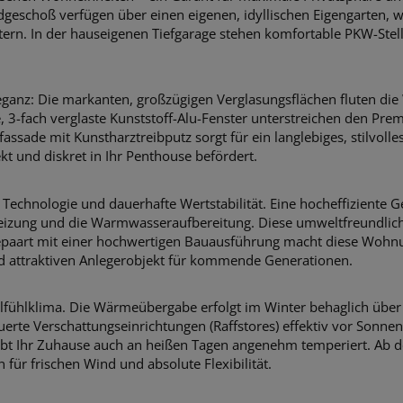
Erdgeschoß verfügen über einen eigenen, idyllischen Eigengarte
tern. In der hauseigenen Tiefgarage stehen komfortable PKW-Stell
 Eleganz: Die markanten, großzügigen Verglasungsflächen fluten d
, 3-fach verglaste Kunststoff-Alu-Fenster unterstreichen den Pre
de mit Kunstharztreibputz sorgt für ein langlebiges, stilvolles
rekt und diskret in Ihr Penthouse befördert.
e Technologie und dauerhafte Wertstabilität. Eine hocheffiziente 
ung und die Warmwasseraufbereitung. Diese umweltfreundliche
 gepaart mit einer hochwertigen Bauausführung macht diese Wohn
nd attraktiven Anlegerobjekt für kommende Generationen.
ohlfühlklima. Die Wärmeübergabe erfolgt im Winter behaglich übe
erte Verschattungseinrichtungen (Raffstores) effektiv vor Sonnen
bt Ihr Zuhause auch an heißen Tagen angenehm temperiert. Ab d
für frischen Wind und absolute Flexibilität.