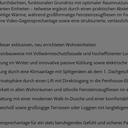
 durchdachten, funktionalen Grundriss mit optimaler Raumnutzu
nten Einheiten – teilweise ergänzt durch einen praktischen Abstel
hlige Wärme, während großformatige Feinsteinzeugfliesen im F
e Video-Gegensprechanlage sowie eine strukturierte, verlässlich
eser exklusiven, neu errichteten Wohneinheiten.
sivbauweise mit Vollwärmeschutzfassade und hocheffizienter 
ng im Winter und innovative passive Kühlung sowie elektrische
ung durch eine Klimaanlage mit Splitgeräten ab dem 1. Dachges
ivatsphäre durch einen Lift mit Direktzugang in die Penthouse-E
kett in allen Wohnräumen und stilvolle Feinsteinzeugfliesen im
tattung mit einer modernen Walk-In-Dusche und einer komforta
eschoß sowie großzügige Terrassen oder Loggien mit langlebig
sprechanlage für ein stets beruhigendes Gefühl und sicheres Pa