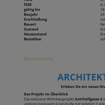
fGEE
A,
gültig bis
18
Baujahr
20
Erschließung
vo
Bauart
Ne
Zustand
Er
Hauszustand
Er
Beziehbar
sof
Beschreibung
ARCHITEKT
Erleben Sie ein neues N
Das Projekt im Überblick
Das exklusive Wohnbauprojekt
Gotthelfgasse 6
e
umfasst insgesamt 4 Geschoße mit lediglich 7 e