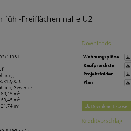
fühl-Freiflächen nahe U2
Downloads
03/11361
Wohnungspläne
Kaufpreisliste
uf
Projektfolder
hnung
8.812,00 €
Plan
hnen
Gewerbe
2
. 63,45 m
2
. 63,45 m
2
. 21,74 m
Download Expose
Kreditvorschlag
2
 33.9 kWh/m
a