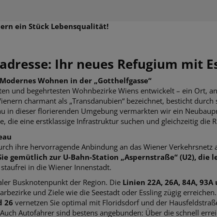
ern ein Stück Lebensqualität!
adresse: Ihr neues Refugium mit Es
– Modernes Wohnen in der „Gotthelfgasse“
ten und begehrtesten Wohnbezirke Wiens entwickelt – ein Ort, a
ienern charmant als „Transdanubien“ bezeichnet, besticht durch 
u in dieser florierenden Umgebung vermarkten wir ein Neubaupro
lle, die eine erstklassige Infrastruktur suchen und gleichzeitig di
veau
durch ihre hervorragende Anbindung an das Wiener Verkehrsnetz a
ie gemütlich zur U-Bahn-Station „Aspernstraße“ (U2), die le
staufrei in die Wiener Innenstadt.
traler Busknotenpunkt der Region. Die
Linien 22A, 26A, 84A, 93A
arbezirke und Ziele wie die Seestadt oder Essling zügig erreichen
d 26
vernetzen Sie optimal mit Floridsdorf und der Hausfeldstra
Auch Autofahrer sind bestens angebunden: Über die schnell erre