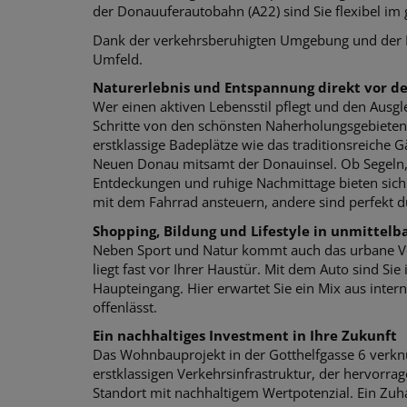
der Donauuferautobahn (A22) sind Sie flexibel 
Dank der verkehrsberuhigten Umgebung und der Nä
Umfeld.
Naturerlebnis und Entspannung direkt vor d
Wer einen aktiven Lebensstil pflegt und den Ausgle
Schritte von den schönsten Naherholungsgebieten 
erstklassige Badeplätze wie das traditionsreiche G
Neuen Donau mitsamt der Donauinsel. Ob Segeln, S
Entdeckungen und ruhige Nachmittage bieten sich 
mit dem Fahrrad ansteuern, andere sind perfekt du
Shopping, Bildung und Lifestyle in unmittelb
Neben Sport und Natur kommt auch das urbane V
liegt fast vor Ihrer Haustür. Mit dem Auto sind Si
Haupteingang. Hier erwartet Sie ein Mix aus int
offenlässt.
Ein nachhaltiges Investment in Ihre Zukunft
Das Wohnbauprojekt in der Gotthelfgasse 6 verkn
erstklassigen Verkehrsinfrastruktur, der hervorra
Standort mit nachhaltigem Wertpotenzial. Ein Zuha