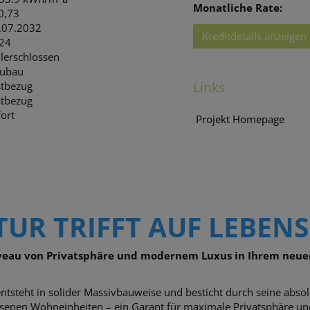
Monatliche Rate:
 0,73
.07.2032
Kreditdetails anzeigen
24
llerschlossen
ubau
Links
stbezug
stbezug
ort
Projekt Homepage
UR TRIFFT AUF LEBEN
iveau von Privatsphäre und modernem Luxus in Ihrem neue
ntsteht in solider Massivbauweise und besticht durch seine abso
rlesenen Wohneinheiten – ein Garant für maximale Privatsphäre