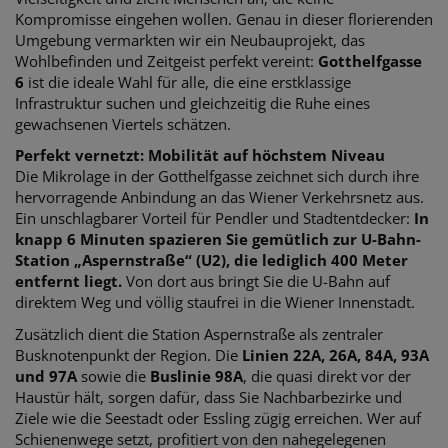
Kompromisse eingehen wollen. Genau in dieser florierenden
Umgebung vermarkten wir ein Neubauprojekt, das
Wohlbefinden und Zeitgeist perfekt vereint:
Gotthelfgasse
6
ist die ideale Wahl für alle, die eine erstklassige
Infrastruktur suchen und gleichzeitig die Ruhe eines
gewachsenen Viertels schätzen.
Perfekt vernetzt: Mobilität auf höchstem Niveau
Die Mikrolage in der Gotthelfgasse zeichnet sich durch ihre
hervorragende Anbindung an das Wiener Verkehrsnetz aus.
Ein unschlagbarer Vorteil für Pendler und Stadtentdecker:
In
knapp 6 Minuten spazieren Sie gemütlich zur U-Bahn-
Station „Aspernstraße“ (U2), die lediglich 400 Meter
entfernt liegt.
Von dort aus bringt Sie die U-Bahn auf
direktem Weg und völlig staufrei in die Wiener Innenstadt.
Zusätzlich dient die Station Aspernstraße als zentraler
Busknotenpunkt der Region. Die
Linien 22A, 26A, 84A, 93A
und 97A
sowie die
Buslinie 98A
, die quasi direkt vor der
Haustür hält, sorgen dafür, dass Sie Nachbarbezirke und
Ziele wie die Seestadt oder Essling zügig erreichen. Wer auf
Schienenwege setzt, profitiert von den nahegelegenen