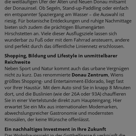
die weitläufigen Ufer der Alten und Neuen Donau mitsamt
der Donauinsel. Ob Segeln, Stand-up-Paddling oder einfach
ein entspannter Spaziergang am Wasser – die Auswahl ist
riesig. Für botanische Entdeckungen und ruhige Nachmittage
bieten sich zudem die prächtigen Blumengärten
Hirschstetten an. Viele dieser Ausflugsziele lassen sich
wunderbar zu Fuß oder mit dem Fahrrad ansteuern, andere
sind perfekt durch das öffentliche Liniennetz erschlossen.
Shopping, Bildung und Lifestyle in unmittelbarer
Reichweite
Neben Sport und Natur kommt auch das urbane Vergnügen
nicht zu kurz. Das renommierte
Donau Zentrum
, Wiens
größtes Shopping- und Entertainment-Eldorado, liegt fast
vor Ihrer Haustür. Mit dem Auto sind Sie in knapp 8 Minuten
dort, und die Buslinien (wie der 26A oder 93A) chauffieren
Sie in einer Viertelstunde direkt zum Haupteingang. Hier
erwartet Sie ein Mix aus internationalen Modemarken,
abwechslungsreicher Gastronomie und modernsten
Kinosälen, der keine Wünsche offenlässt.
Ein nachhaltiges Investment in Ihre Zukunft
Das Wohnbauprojekt in der Gotthelfgasse 6 verknüpft die