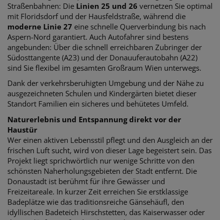
Straßenbahnen: Die
Linien 25 und 26
vernetzen Sie optimal
mit Floridsdorf und der Hausfeldstraße, während die
moderne Linie 27
eine schnelle Querverbindung bis nach
Aspern-Nord garantiert. Auch Autofahrer sind bestens
angebunden: Über die schnell erreichbaren Zubringer der
Südosttangente (A23) und der Donauuferautobahn (A22)
sind Sie flexibel im gesamten Großraum Wien unterwegs.
Dank der verkehrsberuhigten Umgebung und der Nähe zu
ausgezeichneten Schulen und Kindergärten bietet dieser
Standort Familien ein sicheres und behütetes Umfeld.
Naturerlebnis und Entspannung direkt vor der
Haustür
Wer einen aktiven Lebensstil pflegt und den Ausgleich an der
frischen Luft sucht, wird von dieser Lage begeistert sein. Das
Projekt liegt sprichwörtlich nur wenige Schritte von den
schönsten Naherholungsgebieten der Stadt entfernt.
Die
Donaustadt ist berühmt für ihre Gewässer und
Freizeitareale. In kurzer Zeit erreichen Sie erstklassige
Badeplätze wie das traditionsreiche Gänsehäufl, den
idyllischen Badeteich Hirschstetten, das Kaiserwasser oder