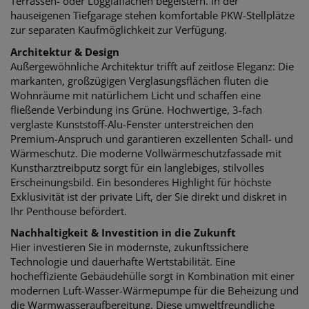
Terrassen- oder Loggiaflächen begeistern. In der
hauseigenen Tiefgarage stehen komfortable PKW-Stellplätze
zur separaten Kaufmöglichkeit zur Verfügung.
Architektur & Design
Außergewöhnliche Architektur trifft auf zeitlose Eleganz: Die
markanten, großzügigen Verglasungsflächen fluten die
Wohnräume mit natürlichem Licht und schaffen eine
fließende Verbindung ins Grüne. Hochwertige, 3-fach
verglaste Kunststoff-Alu-Fenster unterstreichen den
Premium-Anspruch und garantieren exzellenten Schall- und
Wärmeschutz. Die moderne Vollwärmeschutzfassade mit
Kunstharztreibputz sorgt für ein langlebiges, stilvolles
Erscheinungsbild. Ein besonderes Highlight für höchste
Exklusivität ist der private Lift, der Sie direkt und diskret in
Ihr Penthouse befördert.
Nachhaltigkeit & Investition in die Zukunft
Hier investieren Sie in modernste, zukunftssichere
Technologie und dauerhafte Wertstabilität. Eine
hocheffiziente Gebäudehülle sorgt in Kombination mit einer
modernen Luft-Wasser-Wärmepumpe für die Beheizung und
die Warmwasseraufbereitung. Diese umweltfreundliche