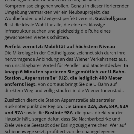
Kompromisse eingehen wollen. Genau in dieser florierenden
Umgebung vermarkten wir ein Neubauprojekt, das
Wohlbefinden und Zeitgeist perfekt vereint:
Gotthelfgasse
6
ist die ideale Wahl für alle, die eine erstklassige
Infrastruktur suchen und gleichzeitig die Ruhe eines
gewachsenen Viertels schätzen.
Perfekt vernetzt: Mobilität auf höchstem Niveau
Die Mikrolage in der Gotthelfgasse zeichnet sich durch ihre
hervorragende Anbindung an das Wiener Verkehrsnetz aus.
Ein unschlagbarer Vorteil für Pendler und Stadtentdecker:
In
knapp 6 Minuten spazieren Sie gemütlich zur U-Bahn-
Station „Aspernstraße“ (U2), die lediglich 400 Meter
entfernt liegt.
Von dort aus bringt Sie die U-Bahn auf
direktem Weg und völlig staufrei in die Wiener Innenstadt.
Zusätzlich dient die Station Aspernstraße als zentraler
Busknotenpunkt der Region. Die
Linien 22A, 26A, 84A, 93A
und 97A
sowie die
Buslinie 98A
, die quasi direkt vor der
Haustür hält, sorgen dafür, dass Sie Nachbarbezirke und
Ziele wie die Seestadt oder Essling zügig erreichen. Wer auf
Schienenwege setzt, profitiert von den nahegelegenen