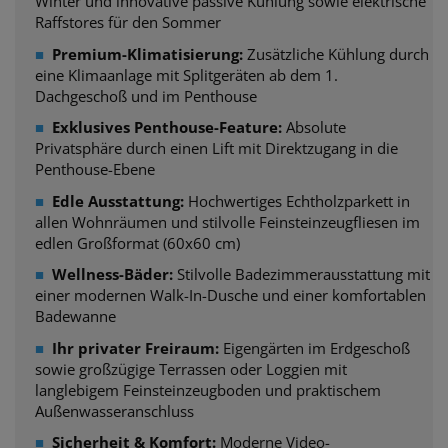
Winter und innovative passive Kühlung sowie elektrische
Raffstores für den Sommer
■
Premium-Klimatisierung:
Zusätzliche Kühlung durch
eine Klimaanlage mit Splitgeräten ab dem 1.
Dachgeschoß und im Penthouse
■
Exklusives Penthouse-Feature:
Absolute
Privatsphäre durch einen Lift mit Direktzugang in die
Penthouse-Ebene
■
Edle Ausstattung:
Hochwertiges Echtholzparkett in
allen Wohnräumen und stilvolle Feinsteinzeugfliesen im
edlen Großformat (60x60 cm)
■
Wellness-Bäder:
Stilvolle Badezimmerausstattung mit
einer modernen Walk-In-Dusche und einer komfortablen
Badewanne
■
Ihr privater Freiraum:
Eigengärten im Erdgeschoß
sowie großzügige Terrassen oder Loggien mit
langlebigem Feinsteinzeugboden und praktischem
Außenwasseranschluss
■
Sicherheit & Komfort:
Moderne Video-