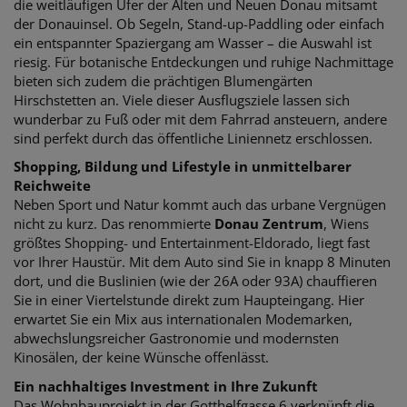
die weitläufigen Ufer der Alten und Neuen Donau mitsamt
der Donauinsel. Ob Segeln, Stand-up-Paddling oder einfach
ein entspannter Spaziergang am Wasser – die Auswahl ist
riesig. Für botanische Entdeckungen und ruhige Nachmittage
bieten sich zudem die prächtigen Blumengärten
Hirschstetten an. Viele dieser Ausflugsziele lassen sich
wunderbar zu Fuß oder mit dem Fahrrad ansteuern, andere
sind perfekt durch das öffentliche Liniennetz erschlossen.
Shopping, Bildung und Lifestyle in unmittelbarer
Reichweite
Neben Sport und Natur kommt auch das urbane Vergnügen
nicht zu kurz. Das renommierte
Donau Zentrum
, Wiens
größtes Shopping- und Entertainment-Eldorado, liegt fast
vor Ihrer Haustür. Mit dem Auto sind Sie in knapp 8 Minuten
dort, und die Buslinien (wie der 26A oder 93A) chauffieren
Sie in einer Viertelstunde direkt zum Haupteingang. Hier
erwartet Sie ein Mix aus internationalen Modemarken,
abwechslungsreicher Gastronomie und modernsten
Kinosälen, der keine Wünsche offenlässt.
Ein nachhaltiges Investment in Ihre Zukunft
Das Wohnbauprojekt in der Gotthelfgasse 6 verknüpft die