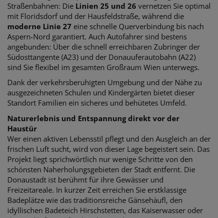
Straßenbahnen: Die
Linien 25 und 26
vernetzen Sie optimal
mit Floridsdorf und der Hausfeldstraße, während die
moderne Linie 27
eine schnelle Querverbindung bis nach
Aspern-Nord garantiert. Auch Autofahrer sind bestens
angebunden: Über die schnell erreichbaren Zubringer der
Südosttangente (A23) und der Donauuferautobahn (A22)
sind Sie flexibel im gesamten Großraum Wien unterwegs.
Dank der verkehrsberuhigten Umgebung und der Nähe zu
ausgezeichneten Schulen und Kindergärten bietet dieser
Standort Familien ein sicheres und behütetes Umfeld.
Naturerlebnis und Entspannung direkt vor der
Haustür
Wer einen aktiven Lebensstil pflegt und den Ausgleich an der
frischen Luft sucht, wird von dieser Lage begeistert sein. Das
Projekt liegt sprichwörtlich nur wenige Schritte von den
schönsten Naherholungsgebieten der Stadt entfernt.
Die
Donaustadt ist berühmt für ihre Gewässer und
Freizeitareale. In kurzer Zeit erreichen Sie erstklassige
Badeplätze wie das traditionsreiche Gänsehäufl, den
idyllischen Badeteich Hirschstetten, das Kaiserwasser oder