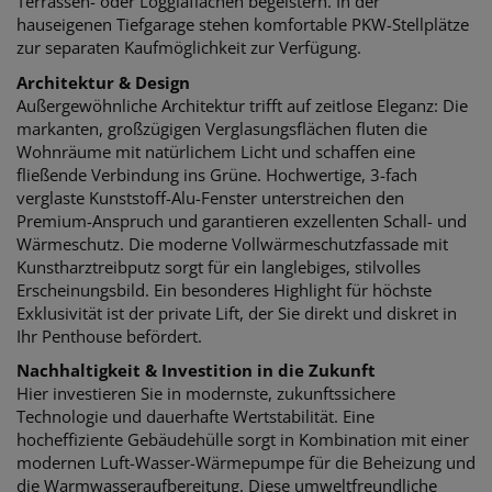
Terrassen- oder Loggiaflächen begeistern. In der
hauseigenen Tiefgarage stehen komfortable PKW-Stellplätze
zur separaten Kaufmöglichkeit zur Verfügung.
Architektur & Design
Außergewöhnliche Architektur trifft auf zeitlose Eleganz: Die
markanten, großzügigen Verglasungsflächen fluten die
Wohnräume mit natürlichem Licht und schaffen eine
fließende Verbindung ins Grüne. Hochwertige, 3-fach
verglaste Kunststoff-Alu-Fenster unterstreichen den
Premium-Anspruch und garantieren exzellenten Schall- und
Wärmeschutz. Die moderne Vollwärmeschutzfassade mit
Kunstharztreibputz sorgt für ein langlebiges, stilvolles
Erscheinungsbild. Ein besonderes Highlight für höchste
Exklusivität ist der private Lift, der Sie direkt und diskret in
Ihr Penthouse befördert.
Nachhaltigkeit & Investition in die Zukunft
Hier investieren Sie in modernste, zukunftssichere
Technologie und dauerhafte Wertstabilität. Eine
hocheffiziente Gebäudehülle sorgt in Kombination mit einer
modernen Luft-Wasser-Wärmepumpe für die Beheizung und
die Warmwasseraufbereitung. Diese umweltfreundliche