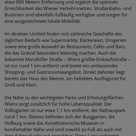
etwa 900 Metern Entfernung und ergänzt die optimale
Erreichbarkeit des Wiener Verkehrsnetzes. Straßenbahn- und
Buslinien sind ebenfalls fußläufig verfügbar und sorgen für
eine ausgezeichnete lokale Mobilität.
Im direkten Umfeld finden sich zahlreiche Geschäfte des
täglichen Bedarfs wie Supermärkte, Bäckereien, Drogerien
sowie eine große Auswahl an Restaurants, Cafés und Bars,
die das Grätzel besonders lebendig machen. Auch die
bekannte Mariahilfer Straße – Wiens größte Einkaufsstraße –
ist nur rund 1 km entfernt und bietet ein umfassendes
Shopping- und Gastronomieangebot. Direkt dahinter liegt
bereits das Haus des Meeres, ein beliebtes Ausflugsziel für
Groß und Klein.
Die Nähe zu den wichtigsten Parks und Erholungsflächen
Wiens sorgt zusätzlich für hohe Lebensqualität: Der
Volksgarten ist nur etwa 1,1 km entfernt, der Rathauspark
rund 1 km. Ebenso befinden sich der Burggarten, die
Hofburg sowie das Kunsthistorische Museum in
komfortabler Nähe und sind sowohl zu Fuß als auch mit
dem Fahrrad sehr gut erreichbar. Diese Lage verbindet