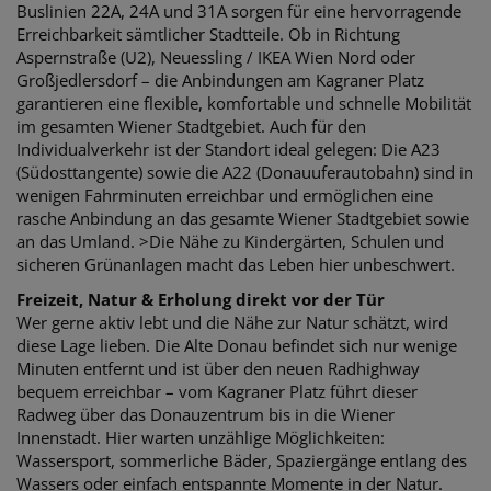
Buslinien 22A, 24A und 31A sorgen für eine hervorragende
Erreichbarkeit sämtlicher Stadtteile. Ob in Richtung
Aspernstraße (U2), Neuessling / IKEA Wien Nord oder
Großjedlersdorf – die Anbindungen am Kagraner Platz
garantieren eine flexible, komfortable und schnelle Mobilität
im gesamten Wiener Stadtgebiet. Auch für den
Individualverkehr ist der Standort ideal gelegen: Die A23
(Südosttangente) sowie die A22 (Donauuferautobahn) sind in
wenigen Fahrminuten erreichbar und ermöglichen eine
rasche Anbindung an das gesamte Wiener Stadtgebiet sowie
an das Umland. >Die Nähe zu Kindergärten, Schulen und
sicheren Grünanlagen macht das Leben hier unbeschwert.
Freizeit, Natur & Erholung direkt vor der Tür
Wer gerne aktiv lebt und die Nähe zur Natur schätzt, wird
diese Lage lieben. Die Alte Donau befindet sich nur wenige
Minuten entfernt und ist über den neuen Radhighway
bequem erreichbar – vom Kagraner Platz führt dieser
Radweg über das Donauzentrum bis in die Wiener
Innenstadt. Hier warten unzählige Möglichkeiten:
Wassersport, sommerliche Bäder, Spaziergänge entlang des
Wassers oder einfach entspannte Momente in der Natur.