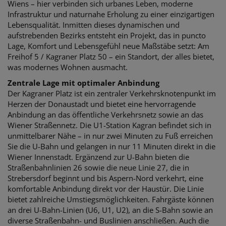
Wiens – hier verbinden sich urbanes Leben, moderne
Infrastruktur und naturnahe Erholung zu einer einzigartigen
Lebensqualität. Inmitten dieses dynamischen und
aufstrebenden Bezirks entsteht ein Projekt, das in puncto
Lage, Komfort und Lebensgefühl neue Maßstäbe setzt: Am
Freihof 5 / Kagraner Platz 50 – ein Standort, der alles bietet,
was modernes Wohnen ausmacht.
Zentrale Lage mit optimaler Anbindung
Der Kagraner Platz ist ein zentraler Verkehrsknotenpunkt im
Herzen der Donaustadt und bietet eine hervorragende
Anbindung an das öffentliche Verkehrsnetz sowie an das
Wiener Straßennetz. Die U1-Station Kagran befindet sich in
unmittelbarer Nähe – in nur zwei Minuten zu Fuß erreichen
Sie die U-Bahn und gelangen in nur 11 Minuten direkt in die
Wiener Innenstadt. Ergänzend zur U-Bahn bieten die
Straßenbahnlinien 26 sowie die neue Linie 27, die in
Strebersdorf beginnt und bis Aspern-Nord verkehrt, eine
komfortable Anbindung direkt vor der Haustür. Die Linie
bietet zahlreiche Umstiegsmöglichkeiten. Fahrgäste können
an drei U-Bahn-Linien (U6, U1, U2), an die S-Bahn sowie an
diverse Straßenbahn- und Buslinien anschließen. Auch die