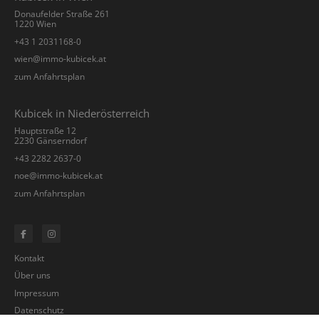
Donaufelder Straße 261
1220 Wien
+43 1 2031168-0
­wien@immo-kubicek.at
zum Anfahrtsplan
Kubicek in Niederösterreich
Hauptstraße 12
2230 Gänserndorf
+43 2282 2637-0
­noe@immo-kubicek.at
zum Anfahrtsplan
Kontakt
Über uns
Impressum
Datenschutz