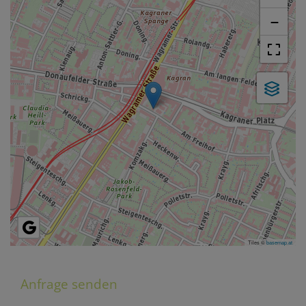
−
Tiles ©
basemap.at
Anfrage senden