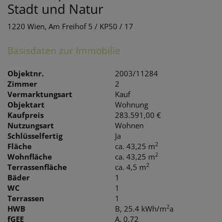
Stadt und Natur
1220 Wien
, Am Freihof 5 / KP50 / 17
Basisdaten zur Immobilie
Objektnr.
2003/11284
Zimmer
2
Vermarktungsart
Kauf
Objektart
Wohnung
Kaufpreis
283.591,00 €
Nutzungsart
Wohnen
Schlüsselfertig
Ja
2
Fläche
ca. 43,25 m
2
Wohnfläche
ca. 43,25 m
2
Terrassenfläche
ca. 4,5 m
Bäder
1
WC
1
Terrassen
1
2
HWB
B, 25.4 kWh/m
a
fGEE
A, 0,72