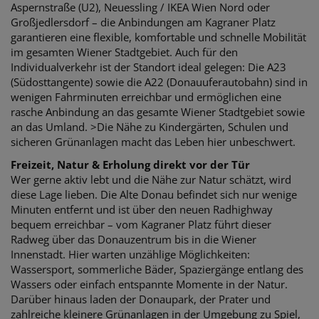
Aspernstraße (U2), Neuessling / IKEA Wien Nord oder
Großjedlersdorf – die Anbindungen am Kagraner Platz
garantieren eine flexible, komfortable und schnelle Mobilität
im gesamten Wiener Stadtgebiet. Auch für den
Individualverkehr ist der Standort ideal gelegen: Die A23
(Südosttangente) sowie die A22 (Donauuferautobahn) sind in
wenigen Fahrminuten erreichbar und ermöglichen eine
rasche Anbindung an das gesamte Wiener Stadtgebiet sowie
an das Umland. >Die Nähe zu Kindergärten, Schulen und
sicheren Grünanlagen macht das Leben hier unbeschwert.
Freizeit, Natur & Erholung direkt vor der Tür
Wer gerne aktiv lebt und die Nähe zur Natur schätzt, wird
diese Lage lieben. Die Alte Donau befindet sich nur wenige
Minuten entfernt und ist über den neuen Radhighway
bequem erreichbar – vom Kagraner Platz führt dieser
Radweg über das Donauzentrum bis in die Wiener
Innenstadt. Hier warten unzählige Möglichkeiten:
Wassersport, sommerliche Bäder, Spaziergänge entlang des
Wassers oder einfach entspannte Momente in der Natur.
Darüber hinaus laden der Donaupark, der Prater und
zahlreiche kleinere Grünanlagen in der Umgebung zu Spiel,