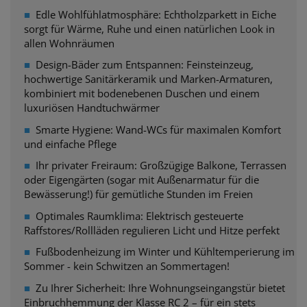
■
Edle Wohlfühlatmosphäre: Echtholzparkett in Eiche
sorgt
für Wärme, Ruhe und einen natürlichen Look in
allen Wohnräumen
■
Design-Bäder zum Entspannen: Feinsteinzeug,
hochwertige Sanitärkeramik und Marken-Armaturen,
kombiniert mit bodenebenen Duschen und einem
luxuriösen Handtuchwärmer
■
Smarte Hygiene: Wand-WCs für maximalen Komfort
und einfache Pflege
■
Ihr privater Freiraum: Großzügige Balkone, Terrassen
oder Eigengärten (sogar mit
Außenarmatur für die
Bewässerung!) für gemütliche Stunden im Freien
■
Optimales Raumklima: Elektrisch gesteuerte
Raffstores/Rollläden regulieren Licht und Hitze perfekt
■
Fußbodenheizung im Winter und Kühltemperierung im
Sommer - kein Schwitzen an Sommertagen!
■
Zu Ihrer Sicherheit: Ihre Wohnungseingangstür bietet
Einbruchhemmung der
Klasse RC 2 – für ein stets