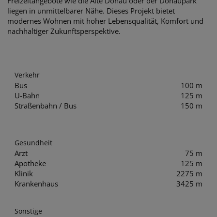
Freizeitangebote wie die Alte Donau oder der Donaupark
liegen in unmittelbarer Nähe. Dieses Projekt bietet
modernes Wohnen mit hoher Lebensqualität, Komfort und
nachhaltiger Zukunftsperspektive.
Verkehr
Bus
100 m
U-Bahn
125 m
Straßenbahn / Bus
150 m
Gesundheit
Arzt
75 m
Apotheke
125 m
Klinik
2275 m
Krankenhaus
3425 m
Sonstige