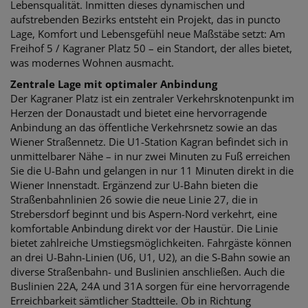
Lebensqualität. Inmitten dieses dynamischen und
aufstrebenden Bezirks entsteht ein Projekt, das in puncto
Lage, Komfort und Lebensgefühl neue Maßstäbe setzt: Am
Freihof 5 / Kagraner Platz 50 – ein Standort, der alles bietet,
was modernes Wohnen ausmacht.
Zentrale Lage mit optimaler Anbindung
Der Kagraner Platz ist ein zentraler Verkehrsknotenpunkt im
Herzen der Donaustadt und bietet eine hervorragende
Anbindung an das öffentliche Verkehrsnetz sowie an das
Wiener Straßennetz. Die U1-Station Kagran befindet sich in
unmittelbarer Nähe – in nur zwei Minuten zu Fuß erreichen
Sie die U-Bahn und gelangen in nur 11 Minuten direkt in die
Wiener Innenstadt. Ergänzend zur U-Bahn bieten die
Straßenbahnlinien 26 sowie die neue Linie 27, die in
Strebersdorf beginnt und bis Aspern-Nord verkehrt, eine
komfortable Anbindung direkt vor der Haustür. Die Linie
bietet zahlreiche Umstiegsmöglichkeiten. Fahrgäste können
an drei U-Bahn-Linien (U6, U1, U2), an die S-Bahn sowie an
diverse Straßenbahn- und Buslinien anschließen. Auch die
Buslinien 22A, 24A und 31A sorgen für eine hervorragende
Erreichbarkeit sämtlicher Stadtteile. Ob in Richtung