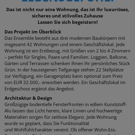
Das ist nicht nur eine Wohnung, das ist Ihr luxuriöses,
sicheres und stilvolles Zuhause
Lassen Sie sich begeistern!
Das Projekt im Überblick
Das Ensemble besteht aus drei modernen Baukörpern mit
insgesamt 42 Wohnungen und einem Geschäftslokal.
Jede
Wohnung ist ein Erstbezug, mit Größen von 2 bis 4 Zimmern
– perfekt für Singles,
Paare und Familien. Loggien, Balkone,
Gärten und Terrassen schenken Ihnen Ihr persönliches Stück
Grün. In der hauseigenen Tiefgarage stehen 22 Stellplätze
zur Verfügung, e
in Garagenplatz kann optional zum Preis
von EUR 32.000,- erworben werden. E
in Geschäftslokal im
Erdgeschoss ergänzt das Angebot.
Architektur & Design
Großzügige bodentiefe Fensterfronten in edlem Kunststoff-
Alu lassen das Licht herein, klare Linien und hochwertige
Materialien
sorgen für zeitlose Eleganz. Jede Wohnung
wurde so geplant, dass Sie Funktionalität
und
Wohlfühlcharakter vereint. Ob offener Wohn-Ess-