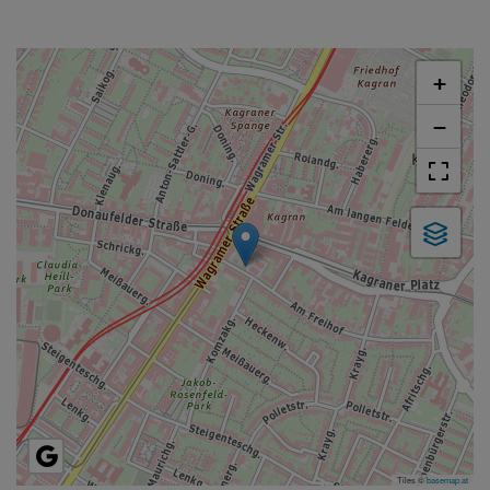
+
−
Tiles ©
basemap.at