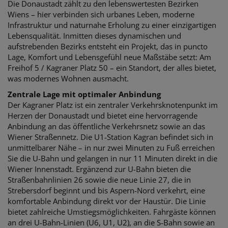
Die Donaustadt zählt zu den lebenswertesten Bezirken
Wiens – hier verbinden sich urbanes Leben, moderne
Infrastruktur und naturnahe Erholung zu einer einzigartigen
Lebensqualität. Inmitten dieses dynamischen und
aufstrebenden Bezirks entsteht ein Projekt, das in puncto
Lage, Komfort und Lebensgefühl neue Maßstäbe setzt: Am
Freihof 5 / Kagraner Platz 50 – ein Standort, der alles bietet,
was modernes Wohnen ausmacht.
Zentrale Lage mit optimaler Anbindung
Der Kagraner Platz ist ein zentraler Verkehrsknotenpunkt im
Herzen der Donaustadt und bietet eine hervorragende
Anbindung an das öffentliche Verkehrsnetz sowie an das
Wiener Straßennetz. Die U1-Station Kagran befindet sich in
unmittelbarer Nähe – in nur zwei Minuten zu Fuß erreichen
Sie die U-Bahn und gelangen in nur 11 Minuten direkt in die
Wiener Innenstadt. Ergänzend zur U-Bahn bieten die
Straßenbahnlinien 26 sowie die neue Linie 27, die in
Strebersdorf beginnt und bis Aspern-Nord verkehrt, eine
komfortable Anbindung direkt vor der Haustür. Die Linie
bietet zahlreiche Umstiegsmöglichkeiten. Fahrgäste können
an drei U-Bahn-Linien (U6, U1, U2), an die S-Bahn sowie an