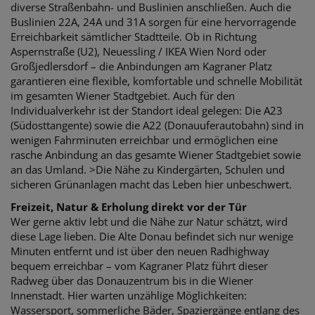
diverse Straßenbahn- und Buslinien anschließen. Auch die
Buslinien 22A, 24A und 31A sorgen für eine hervorragende
Erreichbarkeit sämtlicher Stadtteile. Ob in Richtung
Aspernstraße (U2), Neuessling / IKEA Wien Nord oder
Großjedlersdorf – die Anbindungen am Kagraner Platz
garantieren eine flexible, komfortable und schnelle Mobilität
im gesamten Wiener Stadtgebiet. Auch für den
Individualverkehr ist der Standort ideal gelegen: Die A23
(Südosttangente) sowie die A22 (Donauuferautobahn) sind in
wenigen Fahrminuten erreichbar und ermöglichen eine
rasche Anbindung an das gesamte Wiener Stadtgebiet sowie
an das Umland. >Die Nähe zu Kindergärten, Schulen und
sicheren Grünanlagen macht das Leben hier unbeschwert.
Freizeit, Natur & Erholung direkt vor der Tür
Wer gerne aktiv lebt und die Nähe zur Natur schätzt, wird
diese Lage lieben. Die Alte Donau befindet sich nur wenige
Minuten entfernt und ist über den neuen Radhighway
bequem erreichbar – vom Kagraner Platz führt dieser
Radweg über das Donauzentrum bis in die Wiener
Innenstadt. Hier warten unzählige Möglichkeiten:
Wassersport, sommerliche Bäder, Spaziergänge entlang des