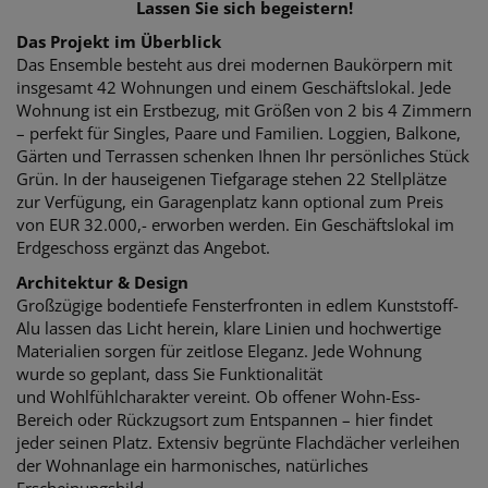
Lassen Sie sich begeistern!
Das Projekt im Überblick
Das Ensemble besteht aus drei modernen Baukörpern mit
insgesamt 42 Wohnungen und einem Geschäftslokal.
Jede
Wohnung ist ein Erstbezug, mit Größen von 2 bis 4 Zimmern
– perfekt für Singles,
Paare und Familien. Loggien, Balkone,
Gärten und Terrassen schenken Ihnen Ihr persönliches Stück
Grün. In der hauseigenen Tiefgarage stehen 22 Stellplätze
zur Verfügung, e
in Garagenplatz kann optional zum Preis
von EUR 32.000,- erworben werden. E
in Geschäftslokal im
Erdgeschoss ergänzt das Angebot.
Architektur & Design
Großzügige bodentiefe Fensterfronten in edlem Kunststoff-
Alu lassen das Licht herein, klare Linien und hochwertige
Materialien
sorgen für zeitlose Eleganz. Jede Wohnung
wurde so geplant, dass Sie Funktionalität
und
Wohlfühlcharakter vereint. Ob offener Wohn-Ess-
Bereich oder Rückzugsort zum Entspannen – hier findet
jeder seinen Platz. Extensiv b
egrünte Flachdächer verleihen
der Wohnanlage ein harmonisches, natürliches
Erscheinungsbild.