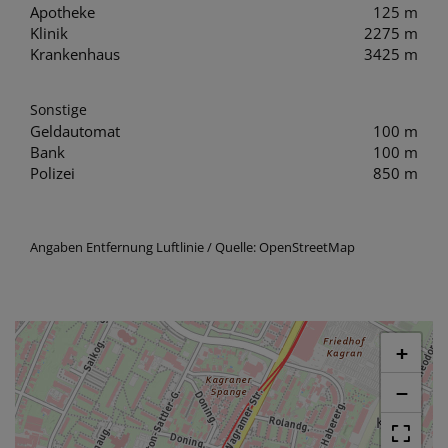
Apotheke
125 m
Klinik
2275 m
Krankenhaus
3425 m
Sonstige
Geldautomat
100 m
Bank
100 m
Polizei
850 m
Angaben Entfernung Luftlinie / Quelle: OpenStreetMap
+
−