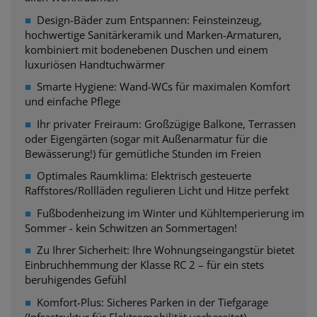
■
Design-Bäder zum Entspannen: Feinsteinzeug,
hochwertige Sanitärkeramik und Marken-Armaturen,
kombiniert mit bodenebenen Duschen und einem
luxuriösen Handtuchwärmer
■
Smarte Hygiene: Wand-WCs für maximalen Komfort
und einfache Pflege
■
Ihr privater Freiraum: Großzügige Balkone, Terrassen
oder Eigengärten (sogar mit
Außenarmatur für die
Bewässerung!) für gemütliche Stunden im Freien
■
Optimales Raumklima: Elektrisch gesteuerte
Raffstores/Rollläden regulieren Licht und Hitze perfekt
■
Fußbodenheizung im Winter und Kühltemperierung im
Sommer - kein Schwitzen an Sommertagen!
■
Zu Ihrer Sicherheit: Ihre Wohnungseingangstür bietet
Einbruchhemmung der
Klasse RC 2 – für ein stets
beruhigendes Gefühl
■
Komfort-Plus: Sicheres Parken in der Tiefgarage
(Infrastruktur für Elektromobilität vorbereitet),