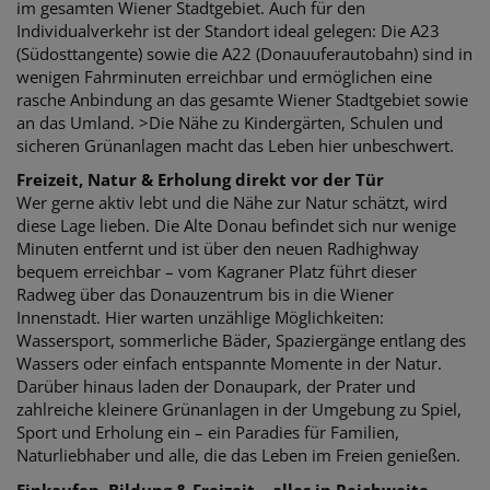
im gesamten Wiener Stadtgebiet. Auch für den
Individualverkehr ist der Standort ideal gelegen: Die A23
(Südosttangente) sowie die A22 (Donauuferautobahn) sind in
wenigen Fahrminuten erreichbar und ermöglichen eine
rasche Anbindung an das gesamte Wiener Stadtgebiet sowie
an das Umland. >Die Nähe zu Kindergärten, Schulen und
sicheren Grünanlagen macht das Leben hier unbeschwert.
Freizeit, Natur & Erholung direkt vor der Tür
Wer gerne aktiv lebt und die Nähe zur Natur schätzt, wird
diese Lage lieben. Die Alte Donau befindet sich nur wenige
Minuten entfernt und ist über den neuen Radhighway
bequem erreichbar – vom Kagraner Platz führt dieser
Radweg über das Donauzentrum bis in die Wiener
Innenstadt. Hier warten unzählige Möglichkeiten:
Wassersport, sommerliche Bäder, Spaziergänge entlang des
Wassers oder einfach entspannte Momente in der Natur.
Darüber hinaus laden der Donaupark, der Prater und
zahlreiche kleinere Grünanlagen in der Umgebung zu Spiel,
Sport und Erholung ein – ein Paradies für Familien,
Naturliebhaber und alle, die das Leben im Freien genießen.
Einkaufen, Bildung & Freizeit – alles in Reichweite