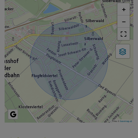
+
−
Tiles ©
basemap.at