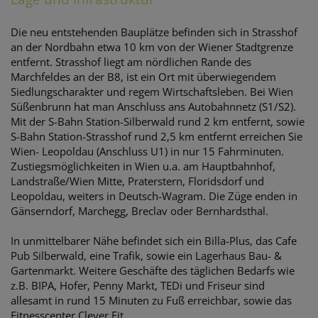
Die neu entstehenden Bauplätze befinden sich in Strasshof
an der Nordbahn etwa 10 km von der Wiener Stadtgrenze
entfernt. Strasshof liegt am nördlichen Rande des
Marchfeldes an der B8, ist ein Ort mit überwiegendem
Siedlungscharakter und regem Wirtschaftsleben. Bei Wien
Süßenbrunn hat man Anschluss ans Autobahnnetz (S1/S2).
Mit der S-Bahn Station-Silberwald rund 2 km entfernt, sowie
S-Bahn Station-Strasshof rund 2,5 km entfernt erreichen Sie
Wien- Leopoldau (Anschluss U1) in nur 15 Fahrminuten.
Zustiegsmöglichkeiten in Wien u.a. am Hauptbahnhof,
Landstraße/Wien Mitte, Praterstern, Floridsdorf und
Leopoldau, weiters in Deutsch-Wagram. Die Züge enden in
Gänserndorf, Marchegg, Breclav oder Bernhardsthal.
In unmittelbarer Nähe befindet sich ein Billa-Plus, das Cafe
Pub Silberwald, eine Trafik, sowie ein Lagerhaus Bau- &
Gartenmarkt. Weitere Geschäfte des täglichen Bedarfs wie
z.B. BIPA, Hofer, Penny Markt, TEDi und Friseur sind
allesamt in rund 15 Minuten zu Fuß erreichbar, sowie das
Fitnesscenter Clever Fit.